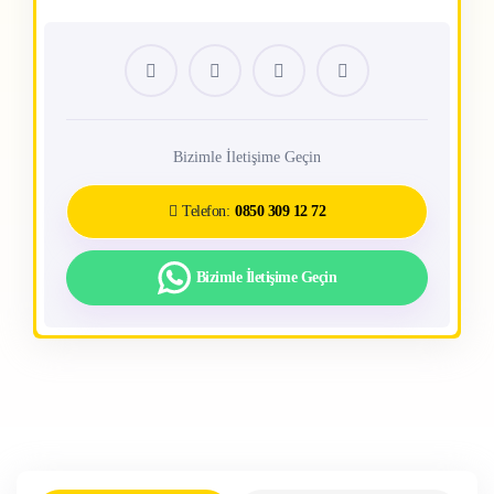
Sertifika
Evet
Örnek Görüntüle
Bizimle İletişime Geçin
Telefon:
0850 309 12 72
Bizimle İletişime Geçin