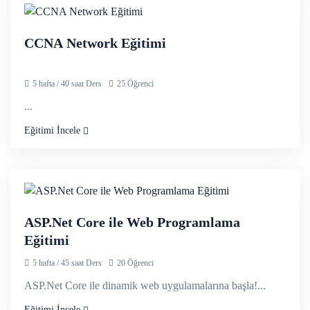
Bölüm 3 / 6 Saat — Log Investigation with Splunk
CCNA Network Eğitimi
Installation botsv1
Incident Handling with Splunk
5 hafta / 40 saat Ders
25 Öğrenci
Investigating with Splunk
...
Eğitimi İncele
Bölüm 4 / 6 Saat — Advanced Endpoint Security
Sysmon
Syslog
ASP.Net Core ile Web Programlama
Osquery Investigation
Eğitimi
CrowdStrike Detections
5 hafta / 45 saat Ders
20 Öğrenci
ASP.Net Core ile dinamik web uygulamalarına başla!...
Bölüm 5 / 12 Saat — Python for Cyber Security
Eğitimi İncele