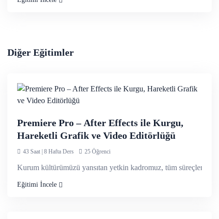
Python Essentials - 1
Python Essentials - 2
Bash Scripting
Diğer Eğitimler
Bölüm 6 / 6 Saat — Advanced Malware Analysis
Static Malware Analysis
Dynamic Malware Analysis
Premiere Pro – After Effects ile Kurgu,
Malware Traffic Analysis with Wireshark
Hareketli Grafik ve Video Editörlüğü
43 Saat | 8 Hafta Ders
25 Öğrenci
Bölüm 7 / 3 Saat — Digital Forensics
Kurum kültürümüzü yansıtan yetkin kadromuz, tüm süreçlerde size
Eğitimi İncele
Introduction to Forensics
Forensic Fundamentals