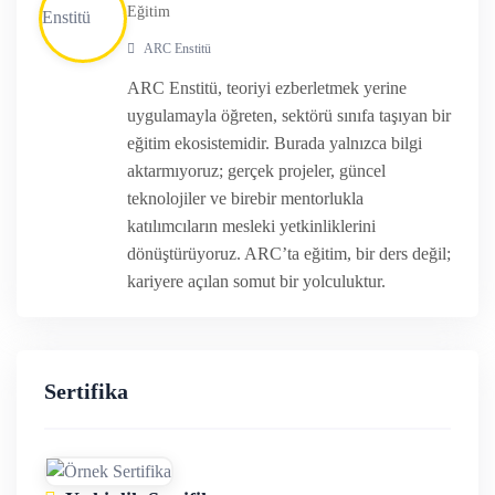
şunlardır:
Eğitim
ARC Enstitü
Kimlik avı saldırılarını (phishing) analiz etme ve bunlara
ARC Enstitü, teoriyi ezberletmek yerine
yanıt verme
uygulamayla öğreten, sektörü sınıfa taşıyan bir
Dijital kanıtları toplamak ve analiz etmek için
adli
eğitim ekosistemidir. Burada yalnızca bilgi
bilişim araştırmaları
yapmak
aktarmıyoruz; gerçek projeler, güncel
Kötü amaçlı aktiviteleri araştırmak için bir
SIEM
teknolojiler ve birebir mentorlukla
platformu (Splunk, QRadar)
kullanma
katılımcıların mesleki yetkinliklerini
dönüştürüyoruz. ARC’ta eğitim, bir ders değil;
Malware
dahil olmak üzere günlük log ve network
kariyere açılan somut bir yolculuktur.
trafiği analizi gerçekleştirme
Tehdit aktörü araştırmaları
yürütme
Kimler Bu Eğitimi Almalı?
Sertifika
Siber güvenlik sektöründe yer almak isteyen öğrenci
veya IT personelleri