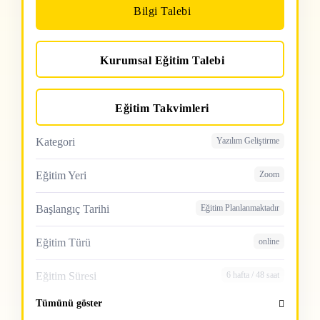
Bilgi Talebi
Kurumsal Eğitim Talebi
Eğitim Takvimleri
Kategori
Yazılım Geliştirme
Eğitim Yeri
Zoom
Başlangıç Tarihi
Eğitim Planlanmaktadır
Eğitim Türü
online
Eğitim Süresi
6 hafta / 48 saat
Tümünü göster
Kontenjan
20 Kişi